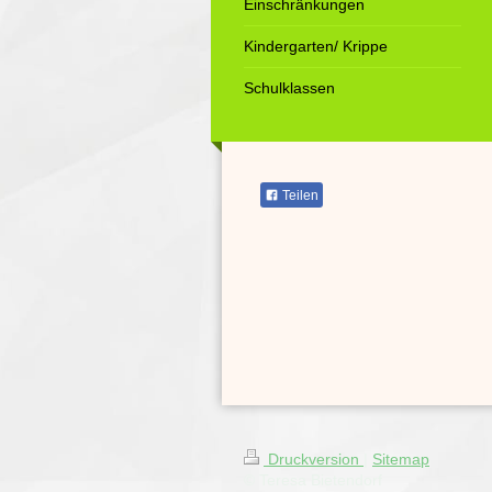
Einschränkungen
Kindergarten/ Krippe
Schulklassen
Teilen
Druckversion
|
Sitemap
© Teresa Bietendorf