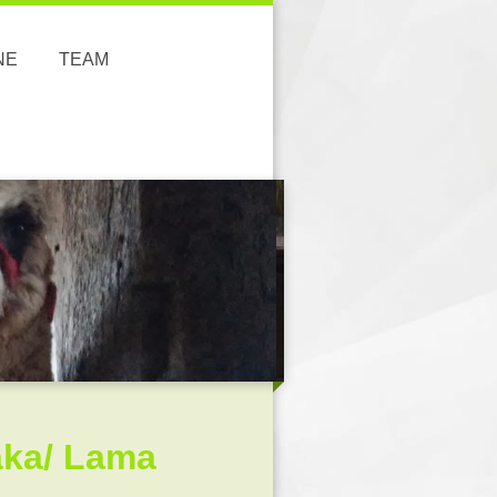
NE
TEAM
aka/ Lama