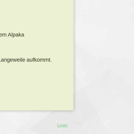
rem Alpaka
e Langeweile aufkommt.
Login